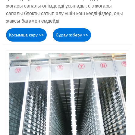
жоғары сапалы өнімдерді ұсынады, сіз жоғары
сапалы блокты сатып алу үшін қош келдіңіздер, оны
жақсы бағамен емдейді.
Қосымша көру >>
Сұрау жіберу >>