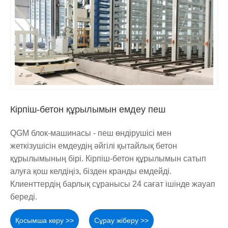
Кірпіш-бетон құрылымын емдеу пеш
QGM блок-машинасы - пеш өндірушісі мен
жеткізушісін емдеудің әйгілі қытайлық бетон
құрылымының бірі. Кірпіш-бетон құрылымын сатып
алуға қош келдіңіз, бізден кранды емдейді.
Клиенттердің барлық сұранысы 24 сағат ішінде жауап
береді.
Қосымша көру >>
Сұрау жіберу >>