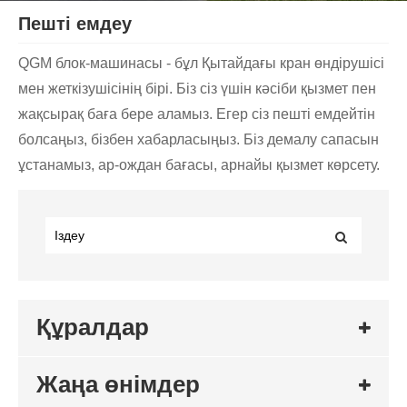
Пешті емдеу
QGM блок-машинасы - бұл Қытайдағы кран өндірушісі
мен жеткізушісінің бірі. Біз сіз үшін кәсіби қызмет пен
жақсырақ баға бере аламыз. Егер сіз пешті емдейтін
болсаңыз, бізбен хабарласыңыз. Біз демалу сапасын
ұстанамыз, ар-ождан бағасы, арнайы қызмет көрсету.
Құралдар
Жаңа өнімдер