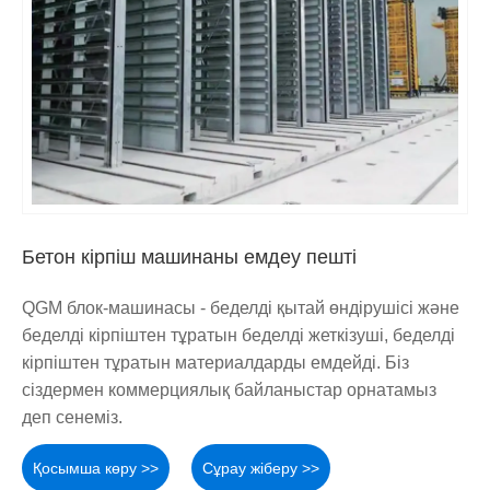
Бетон кірпіш машинаны емдеу пешті
QGM блок-машинасы - беделді қытай өндірушісі және
беделді кірпіштен тұратын беделді жеткізуші, беделді
кірпіштен тұратын материалдарды емдейді. Біз
сіздермен коммерциялық байланыстар орнатамыз
деп сенеміз.
Қосымша көру >>
Сұрау жіберу >>