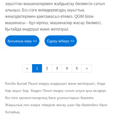
зауыттан машиналармен жабдықтау бөлмесін сатып
алыңыз. Біз сізге өнімдеріміздің зауыттық
жеңілдіктерімен қамтамасыз етеміз. QGM блок-
машинасы - бұл кірпіш, машиналар жасау бөлмесі,
Қытайда өндіруші және жеткізуші.
Қосымша көру >>
Сұрау жіберу >>
«
1
2
3
4
5
»
Кәсіби Қытай Пешті емдеу өндірушісі және жеткізушісі, бізде
бар зауыт бар. Бізден Пешті емдеу сатып алуға қош келдіңіз.
Біз сізге қанағаттанарлық баға ұсыныстарын береміз.
Жақсылық пен өзара тиімділік жасау үшін бір-бірімізбен бірге
болайық.