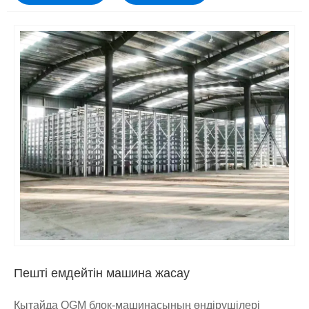
Пешті емдейтін машина жасау
Қытайда QGM блок-машинасының өндірушілері