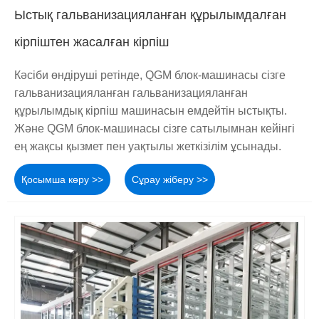
Ыстық гальванизацияланған құрылымдалған
кірпіштен жасалған кірпіш
Кәсіби өндіруші ретінде, QGM блок-машинасы сізге
гальванизацияланған гальванизацияланған
құрылымдық кірпіш машинасын емдейтін ыстықты.
Және QGM блок-машинасы сізге сатылымнан кейінгі
ең жақсы қызмет пен уақтылы жеткізілім ұсынады.
Қосымша көру >>
Сұрау жіберу >>