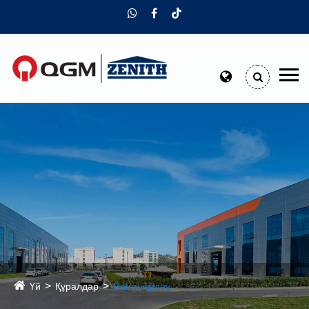
Үй
Құралдар
Пешті емдеу