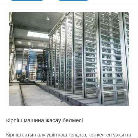
Кірпіш машина жасау бөлмесі
Кірпіш сатып алу үшін қош келдіңіз, кез-келген уақытта