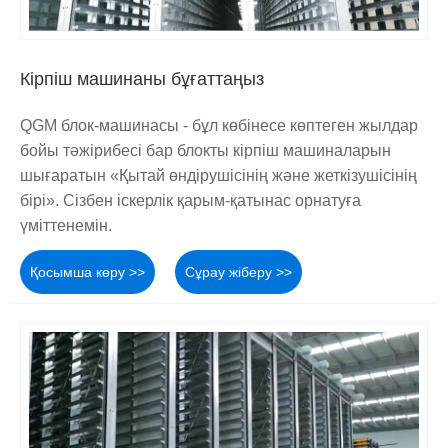
Кірпіш машинаны бұғаттаңыз
QGM блок-машинасы - бұл көбінесе көптеген жылдар
бойы тәжірибесі бар блокты кірпіш машиналарын
шығаратын «Қытай өндірушісінің және жеткізушісінің
бірі». Сізбен іскерлік қарым-қатынас орнатуға
үміттенемін.
Қосымша көру >>
Сұрау жіберу >>