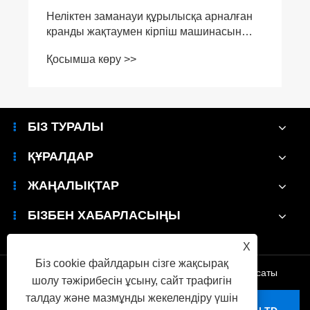
Неліктен заманауи құрылысқа арналған
кранды жақтаумен кірпіш машинасын
таңдаңыз?
Қосымша көру >>
БІЗ ТУРАЛЫ
ҚҰРАЛДАР
ЖАҢАЛЫҚТАР
БІЗБЕН ХАБАРЛАСЫҢЫ
X
Біз cookie файлдарын сізге жақсырақ
Links
|
Sitemap
|
RSS
|
XML
|
Құпиялылық саясаты
шолу тәжірибесін ұсыну, сайт трафигін
талдау және мазмұнды жекелендіру үшін